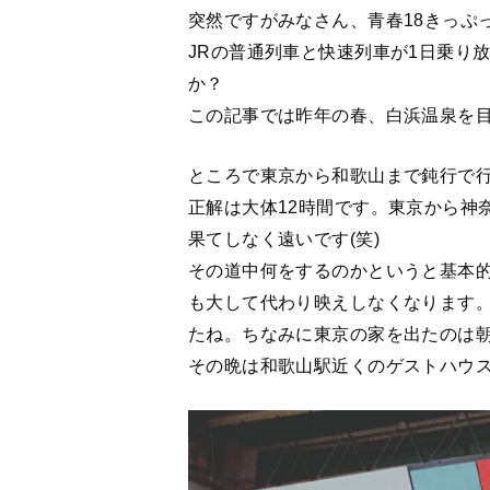
突然ですがみなさん、青春18きっぷ
JRの普通列車と快速列車が1日乗り
か？
この記事では昨年の春、白浜温泉を
ところで東京から和歌山まで鈍行で
正解は大体12時間です。東京から神
果てしなく遠いです(笑)
その道中何をするのかというと基本
も大して代わり映えしなくなります
たね。ちなみに東京の家を出たのは朝
その晩は和歌山駅近くのゲストハウ