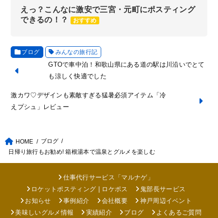
えっ？こんなに激安で三宮・元町にポスティング
できるの！？
おすすめ
ブログ
みんなの旅行記
GTOで車中泊！和歌山県にある道の駅は川沿いでとて
も涼しく快適でした
激カワ♡デザインも素敵すぎる猛暑必須アイテム「冷
えプシュ」レビュー
ブログ
HOME
日帰り旅行もお勧め! 箱根湯本で温泉とグルメを楽しむ
仕事代行サービス「マルナゲ」
ロケットポスティング | ロケポス
鬼部長サービス
お知らせ
事例紹介
会社概要
神戸周辺イベント
美味しいグルメ情報
実績紹介
ブログ
よくあるご質問