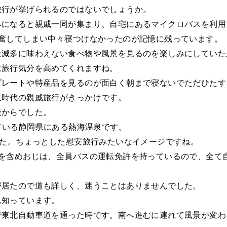
旅行が挙げられるのではないでしょうか。
みになると親戚一同が集まり、自宅にあるマイクロバスを利用
興奮してしまい中々寝つけなかったのが記憶に残っています。
は滅多に味わえない食べ物や風景を見るのを楽しみにしていた
は旅行気分を高めてくれますね。
プレートや特産品を見るのが面白く朝まで寝ないでただひたす
生時代の親戚旅行がきっかけです。
後からでした。
れている静岡県にある熱海温泉です。
した。ちょっとした慰安旅行みたいなイメージですね。
親を含めおじは、全員バスの運転免許を持っているので、全て
が居たので道も詳しく、迷うことはありませんでした。
ん知っています。
で東北自動車道を通った時です。南へ進むに連れて風景が変わ