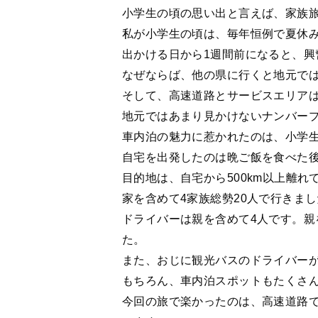
小学生の頃の思い出と言えば、家族
私が小学生の頃は、毎年恒例で夏休
出かける日から1週間前になると、
なぜならば、他の県に行くと地元で
そして、高速道路とサービスエリア
地元ではあまり見かけないナンバー
車内泊の魅力に惹かれたのは、小学
自宅を出発したのは晩ご飯を食べた
目的地は、自宅から500km以上離
家を含めて4家族総勢20人で行きま
ドライバーは親を含めて4人です。
た。
また、おじに観光バスのドライバー
もちろん、車内泊スポットもたくさ
今回の旅で楽かったのは、高速道路