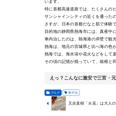
います。
特に首都高速道路では、たくさんの
サンシャインシティの近くを通った
さすが、日本の首都だなと肌で体験
目的地の静岡県熱海市には、真夜中
車内泊したのは、熱海港の岸壁で観
熱海は、地元の宮城県と比べ海の色
熱海では、海水浴や花火などをして
その頃の記憶が残っていて、箱根と
えっ？こんなに激安で三宮・
ブログ
車中泊
又吉直樹「火花」は大人の