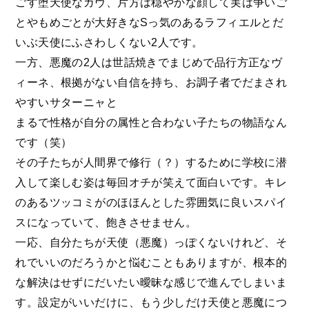
ごす堕天使なガヴ、片方は穏やかな顔して実は争いご
とやもめごとが大好きなSっ気のあるラフィエルとだ
いぶ天使にふさわしくない2人です。
一方、悪魔の2人は世話焼きでまじめで品行方正なヴ
ィーネ、根拠がない自信を持ち、お調子者でだまされ
やすいサターニャと
まるで性格が自分の属性と合わない子たちの物語なん
です（笑）
その子たちが人間界で修行（？）するために学校に潜
入して楽しむ姿は毎回オチが笑えて面白いです。キレ
のあるツッコミがのほほんとした雰囲気に良いスパイ
スになっていて、飽きさせません。
一応、自分たちが天使（悪魔）っぽくないけれど、そ
れでいいのだろうかと悩むこともありますが、根本的
な解決はせずにだいたい曖昧な感じで進んでしまいま
す。設定がいいだけに、もう少しだけ天使と悪魔につ