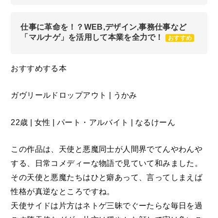
仕事に革命を！？WEB,デザイン,事務仕事など
「マルナゲ」を活用して本業を全力で！
おすすめ
おすすめする本
ガヴリールドロップアウト | うかみ
22歳 | 女性 | パート・アルバイト | なるけーん
この作品は、天使と悪魔同士が人間界でてんやわんや
する、日常コメディーな物語で見ていて和みました。
その天使と悪魔たちはひと癖あって、言ってしまえば
性格が真逆なところですね。
天使サイドは片方はネトゲ三昧でぐーたらな毎日を過