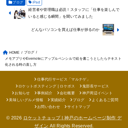
ブログ
iPad
経営者や管理職は必読！スタッフに「仕事を楽しんで
いると感じる瞬間」を聞いてみました
どんなパソコンを買えば仕事が捗るのか
ブログ
HOME
メモアプリやEvernoteにアップルペンシルで絵を書こうとしたらテキスト
化される時の直し方
仕事代行サービス「マルナゲ」
ロケットポスティング | ロケポス
鬼部長サービス
お知らせ
事例紹介
会社概要
神戸周辺イベント
美味しいグルメ情報
実績紹介
ブログ
よくあるご質問
お問い合わせ
サイトマップ
© 2026
ロケットチョップ | 神戸のホームページ制作 デ
ザイン
All Rights Reserved.