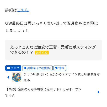
詳細は
こちら
GW最終日は思いっきり笑い倒して五月病を吹き飛ば
しましょう！
えっ？こんなに激安で三宮・元町にポスティング
できるの！？
おすすめ
ブログ
兵庫県その他地域
情報
チラシ印刷はいくらかかる？デザイン費と印刷費を考
える
【高砂】宝殿のくら寿司横に元町サトナカがオープン
するよ