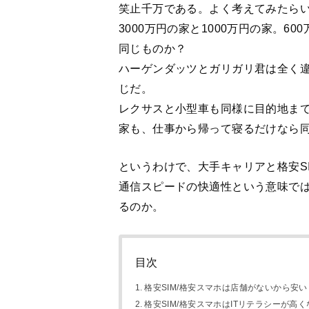
笑止千万である。よく考えてみたら
3000万円の家と1000万円の家。60
同じものか？
ハーゲンダッツとガリガリ君は全く
じだ。
レクサスと小型車も同様に目的地ま
家も、仕事から帰って寝るだけなら
というわけで、大手キャリアと格安S
通信スピードの快適性という意味で
るのか。
目次
格安SIM/格安スマホは店舗がないから安い
格安SIM/格安スマホはITリテラシーが高