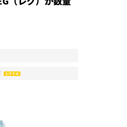
EG（レグ）が数量
！
おすすめ