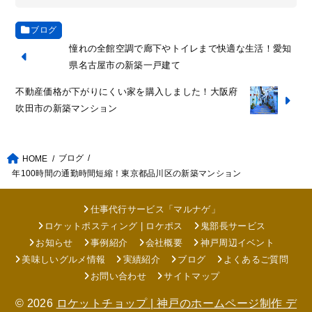
ブログ
憧れの全館空調で廊下やトイレまで快適な生活！愛知
県名古屋市の新築一戸建て
不動産価格が下がりにくい家を購入しました！大阪府
吹田市の新築マンション
ブログ
HOME
年100時間の通勤時間短縮！東京都品川区の新築マンション
仕事代行サービス「マルナゲ」
ロケットポスティング | ロケポス
鬼部長サービス
お知らせ
事例紹介
会社概要
神戸周辺イベント
美味しいグルメ情報
実績紹介
ブログ
よくあるご質問
お問い合わせ
サイトマップ
© 2026
ロケットチョップ | 神戸のホームページ制作 デ