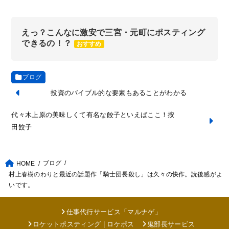
えっ？こんなに激安で三宮・元町にポスティング
できるの！？
おすすめ
ブログ
投資のバイブル的な要素もあることがわかる
代々木上原の美味しくて有名な餃子といえばここ！按
田餃子
ブログ
HOME
村上春樹のわりと最近の話題作「騎士団長殺し」は久々の快作。読後感がよ
いです。
仕事代行サービス「マルナゲ」
ロケットポスティング | ロケポス
鬼部長サービス