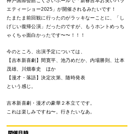
神戸国際会館こくさいホールで「新春吉本お笑いバラ
エティーショー2025」が開催されるみたいです！
たまたま前回観に行ったのがラッキなーことに、「し
げじい復帰公演」だったのですが、もうホントめっち
ゃくちゃ面白かったです〜〜！！！
今のところ、出演予定については、
【吉本新喜劇】間寛平、池乃めだか、内場勝則、辻本
茂雄、川畑泰史 ほか
【漫才・落語】決定次第、随時発表
という感じ。
吉本新喜劇・漫才の豪華２本立てです。
これは楽しみですね〜。行きたいなあ。
開催日時