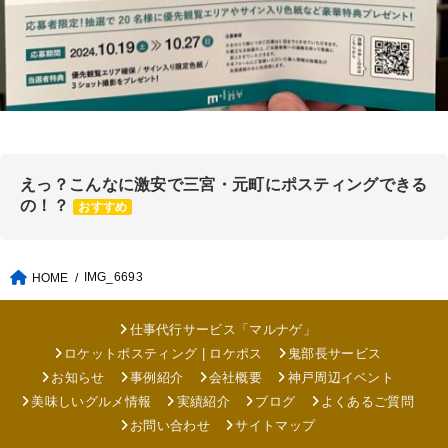
えっ？こんなに激安で三宮・元町にポスティングできる
の！？
おすすめ
IMG_6693
HOME
仕事代行サービス「マルナゲ」
ロケットポスティング | ロケポス
鬼部長サービス
お知らせ
事例紹介
会社概要
神戸周辺イベント
美味しいグルメ情報
実績紹介
ブログ
よくあるご質問
お問い合わせ
サイトマップ