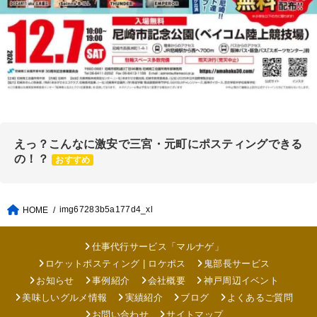
えっ？こんなに激安で三宮・元町にポスティングできる
の！？
おすすめ
img67283b5a177d4_xl
HOME
仕事代行サービス「マルナゲ」
ロケットポスティング | ロケポス
鬼部長サービス
お知らせ
事例紹介
会社概要
神戸周辺イベント
美味しいグルメ情報
実績紹介
ブログ
よくあるご質問
お問い合わせ
サイトマップ