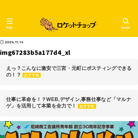
MENU
SEARCH
2024.11.14
img67283b5a177d4_xl
えっ？こんなに激安で三宮・元町にポスティングできる
の！？
おすすめ
仕事に革命を！？WEB,デザイン,事務仕事など「マルナ
ゲ」を活用して本業を全力で！
おすすめ