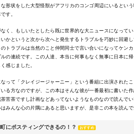
うな形状をした大型怪獣がアフリカのコンゴ周辺にいるという
本です。
がなく、もしいたとしたら既に世界的な大ニュースになってい
白いかというと次から次へと発生するトラブルを巧妙に回避し
とのトラブルは当然のこと仲間同士で言い合いになってケンカ
ブルの連続です。この人達、本当に何事もなく無事に日本に帰
しく感じました。
になって「クレイジージャーニー」という番組に出演されたこ
ている方なのですが、この本はそんな彼が一番最初に書いた作
滅茶苦茶ですし計画などあってないようなものなので読んでい
いはみんな心の片隅にあると思いますが、是非この本を読んで
元町にポスティングできるの！？
おすすめ