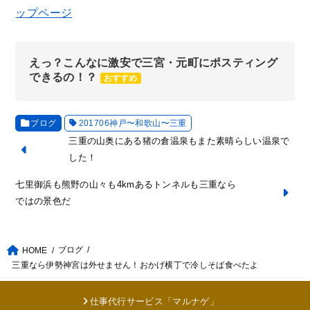
ップページ
えっ？こんなに激安で三宮・元町にポスティング
できるの！？
おすすめ
ブログ
201706神戸〜和歌山〜三重
三重の山奥にある猪の倉温泉もまた素晴らしい温泉で
した！
七里御浜も熊野の山々も4kmあるトンネルも三重なら
ではの景色だ
ブログ
HOME
三重なら伊勢神宮は外せません！おかげ横丁で冷しそば食べたよ
仕事代行サービス「マルナゲ」