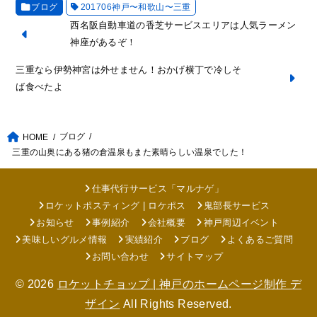
ブログ
201706神戸〜和歌山〜三重
西名阪自動車道の香芝サービスエリアは人気ラーメン
神座があるぞ！
三重なら伊勢神宮は外せません！おかげ横丁で冷しそ
ば食べたよ
ブログ
HOME
三重の山奥にある猪の倉温泉もまた素晴らしい温泉でした！
仕事代行サービス「マルナゲ」
ロケットポスティング | ロケポス
鬼部長サービス
お知らせ
事例紹介
会社概要
神戸周辺イベント
美味しいグルメ情報
実績紹介
ブログ
よくあるご質問
お問い合わせ
サイトマップ
© 2026
ロケットチョップ | 神戸のホームページ制作 デ
ザイン
All Rights Reserved.