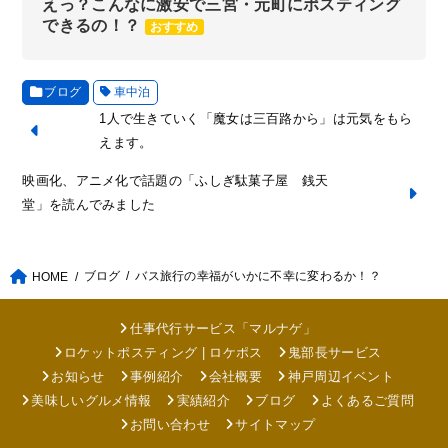
えっ？こんなに激安で三宮・元町にポスティング
できるの！？
おすすめ
ブログ
車中泊
1人で生きていく「魔女は三百路から」は元気をもら
えます。
映画化、アニメ化で話題の「ふしぎ駄菓子屋 銭天
堂」を読んでみました
ブログ
バス旅行の幸福がいかに不幸に変わるか！？
HOME
仕事代行サービス「マルナゲ」
ロケットポスティング | ロケポス
鬼部長サービス
お知らせ
事例紹介
会社概要
神戸周辺イベント
美味しいグルメ情報
実績紹介
ブログ
よくあるご質問
お問い合わせ
サイトマップ