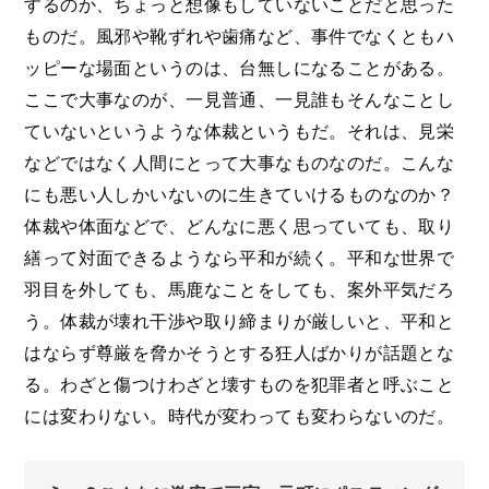
するのか、ちょっと想像もしていないことだと思った
ものだ。風邪や靴ずれや歯痛など、事件でなくともハ
ッピーな場面というのは、台無しになることがある。
ここで大事なのが、一見普通、一見誰もそんなことし
ていないというような体裁というもだ。それは、見栄
などではなく人間にとって大事なものなのだ。こんな
にも悪い人しかいないのに生きていけるものなのか？
体裁や体面などで、どんなに悪く思っていても、取り
繕って対面できるようなら平和が続く。平和な世界で
羽目を外しても、馬鹿なことをしても、案外平気だろ
う。体裁が壊れ干渉や取り締まりが厳しいと、平和と
はならず尊厳を脅かそうとする狂人ばかりが話題とな
る。わざと傷つけわざと壊すものを犯罪者と呼ぶこと
には変わりない。時代が変わっても変わらないのだ。