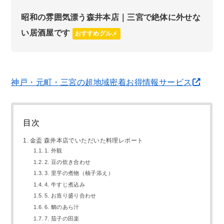
昭和の雰囲気漂う森井本店｜三宮で絶体に外せな
い居酒屋です
おすすめグルメ
神戸・元町・三宮の超地域密着お得情報サービス
目次
金盃 森井本店でいただいた料理レポート
1. 外観
2. 豆の炊き合わせ
3. 里芋の煮物（柚子添え）
4. 牛すじ煮込み
5. お造り盛り合わせ
6. 鯛のあら汁
7. 茄子の田楽