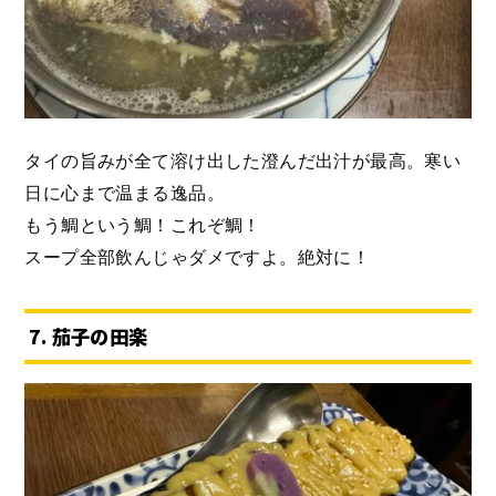
タイの旨みが全て溶け出した澄んだ出汁が最高。寒い
日に心まで温まる逸品。
もう鯛という鯛！これぞ鯛！
スープ全部飲んじゃダメですよ。絶対に！
7. 茄子の田楽