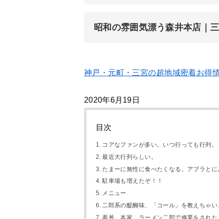
昭和の雰囲気漂う森井本店｜
神戸・元町・三宮の超地域密着お得
2020年6月19日
目次
コアなファンが多い。いつ行っても行列。
最近大行列らしい。
たまーに無性に食べたくなる。アブラとに
駐車場も増えたぞ！！
メニュー
二郎系の醍醐味、「コール」を教えちゃい
着丼。本家、ラーメン二郎で修業をされた