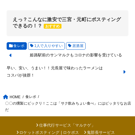
えっ？こんなに激安で三宮・元町にポスティング
できるの！？
おすすめ
食レポ
1人で入りやすい
居酒屋
姫路駅前のサンマルクもコロナの影響を受けている
早い、安い、うまい！！元長屋で味わったラーメンは
コスパが抜群！
食レポ
HOME
〇〇の燻製にビックリ！ここは「サク飲みちょい食べ」にはピッタリなお店
だ
仕事代行サービス「マルナゲ」
ロケットポスティング | ロケポス
鬼部長サービス