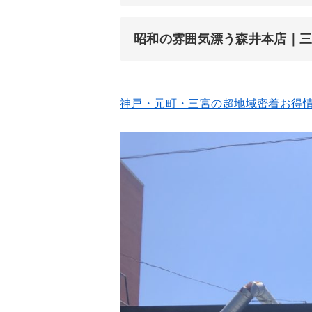
昭和の雰囲気漂う森井本店｜
神戸・元町・三宮の超地域密着お得