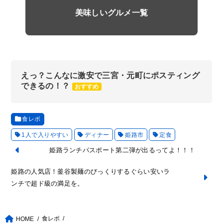
美味しいグルメ一覧
えっ？こんなに激安で三宮・元町にポスティング
できるの！？
おすすめ
食レポ
1人で入りやすい
ディナー
姫路市
定食
姫路ランチパスポート第二弾が出るってよ！！！
姫路の人気店！釜谷製麺のびっくりするぐらい安いラ
ンチで超ド級の満足を。
食レポ
HOME