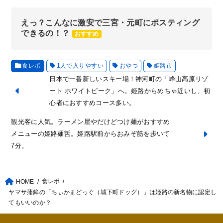
えっ？こんなに激安で三宮・元町にポスティング
できるの！？
おすすめ
食レポ
1人で入りやすい
おやつ
姫路市
日本で一番新しいスキー場！神河町の「峰山高原リゾ
ート ホワイトピーク」へ。姫路からめちゃ近いし、初
心者におすすめコース多い。
観光客に人気。ラーメン屋やだけどつけ麺がおすすめ
メニューの姫路麺哲。姫路駅前からおみぞ筋を歩いて
7分。
食レポ
HOME
ヤマサ蒲鉾の「ちぃかまどっぐ（城下町ドッグ）」は姫路の新名物に認定し
てもいいのか？