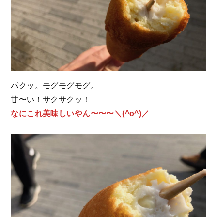
パクッ。モグモグモグ。
甘〜い！サクサクッ！
なにこれ美味しいやん〜〜〜＼(^o^)／