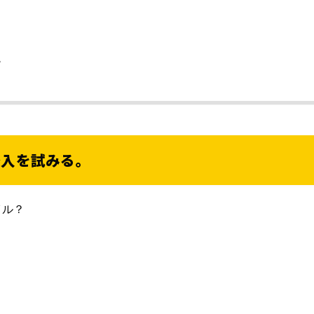
。
潜入を試みる。
イル？
。