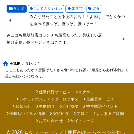
食レポ
1人で入りやすい
姫路市
定食
みんな見たことあるあのお店！「よあけ」でとんかつ
を食べて勝つぞ、勝つぞ、勝つぞー！
みこはち屋駅前店はランチも最高だった。美味しい唐
揚げ定食が食べたいときはここ！
食レポ
HOME
ここにもあったか！唐揚げたくさん食べれるお店♪「姫路からあげ本舗」で
昼から腹パンになろう。
仕事代行サービス「マルナゲ」
ロケットポスティング | ロケポス
鬼部長サービス
お知らせ
事例紹介
会社概要
神戸周辺イベント
美味しいグルメ情報
実績紹介
ブログ
よくあるご質問
お問い合わせ
サイトマップ
© 2026
ロケットチョップ | 神戸のホームページ制作 デ