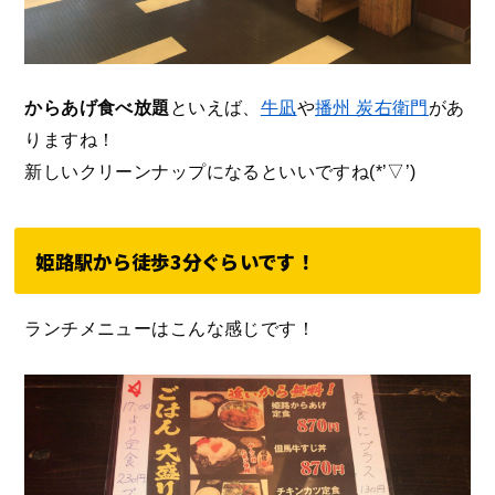
からあげ食べ放題
といえば、
牛凪
や
播州 炭右衛門
があ
りますね！
新しいクリーンナップになるといいですね(*’▽’)
姫路駅から徒歩3分ぐらいです！
ランチメニューはこんな感じです！