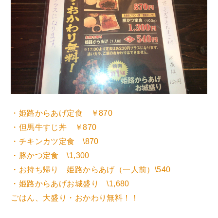
・姫路からあげ定食 ￥870
・但馬牛すじ丼 ￥870
・チキンカツ定食 \870
・豚かつ定食 \1,300
・お持ち帰り 姫路からあげ（一人前）\540
・姫路からあげお城盛り \1,680
ごはん、大盛り・おかわり無料！！